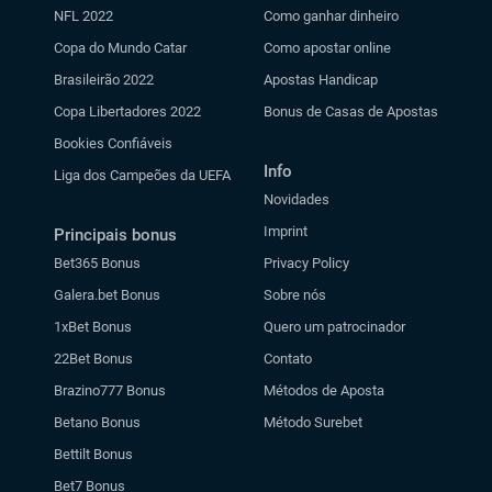
NFL 2022
Como ganhar dinheiro
Copa do Mundo Catar
Como apostar online
Brasileirão 2022
Apostas Handicap
Copa Libertadores 2022
Bonus de Casas de Apostas
Bookies Confiáveis
Info
Liga dos Campeões da UEFA
Novidades
Imprint
Principais bonus
Bet365 Bonus
Privacy Policy
Galera.bet Bonus
Sobre nós
1xBet Bonus
Quero um patrocinador
22Bet Bonus
Contato
Brazino777 Bonus
Métodos de Aposta
Betano Bonus
Método Surebet
Bettilt Bonus
Bet7 Bonus