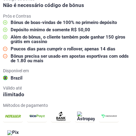
Não é necessário código de bônus
Prós e Contras
Bônus de boas-vindas de 100% no primeiro depósito
Depósito mínimo de somente R$ 50,00
Além do bônus, o cliente também pode ganhar 150 giros
grátis em cassino
Poucos dias para cumprir o rollover, apenas 14 dias
Bônus precisa ser usado em apostas esportivas com odds
de 1.80 ou mais
Disponível em
Brazil
Válido até
ilimitado
Métodos de pagamento