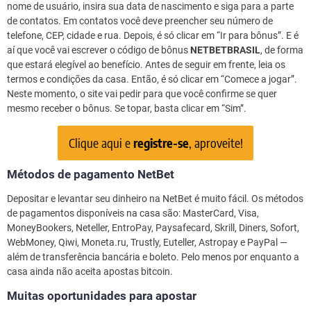
nome de usuário, insira sua data de nascimento e siga para a parte
de contatos. Em contatos você deve preencher seu número de
telefone, CEP, cidade e rua. Depois, é só clicar em “Ir para bônus”. E é
aí que você vai escrever o código de bônus
NETBETBRASIL
, de forma
que estará elegível ao benefício. Antes de seguir em frente, leia os
termos e condições da casa. Então, é só clicar em “Comece a jogar”.
Neste momento, o site vai pedir para que você confirme se quer
mesmo receber o bônus. Se topar, basta clicar em “Sim”.
Clique aqui e
registre-se
, aproveite!
Métodos de pagamento NetBet
Depositar e levantar seu dinheiro na NetBet é muito fácil. Os métodos
de pagamentos disponíveis na casa são: MasterCard, Visa,
MoneyBookers, Neteller, EntroPay, Paysafecard, Skrill, Diners, Sofort,
WebMoney, Qiwi, Moneta.ru, Trustly, Euteller, Astropay e PayPal —
além de transferência bancária e boleto. Pelo menos por enquanto a
casa ainda não aceita apostas bitcoin.
Muitas oportunidades para apostar