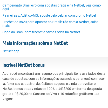
Campeonato Brasileiro com apostas grátis é na Netbet, veja como
aqui
Palmeiras x Atlético-MG: aposte pelo celular com promo Netbet
Freebet de R$20 para apostar no Brasileirão com a Netbet, saiba
mais
Copa do Brasil com freebet e ótimas odds na NetBet
Mais informações sobre a NetBet
NetBet app
Incrível NetBet bonus
Aqui você encontrará um resumo dos principais itens avaliados desta
casa de apostas, com as informações essenciais para você conhece-
la, fazer seu cadastro, depósitos e saques, e ainda aproveitar o
NetBet bonus boas vindas de 100% até R$200 em forma de aposta
gratis + R$ 20,00 no Cassino ao Vivo + 10 rotações grátis em Las
Vegas!