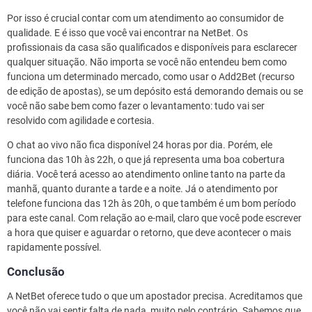
Por isso é crucial contar com um atendimento ao consumidor de
qualidade. E é isso que você vai encontrar na NetBet. Os
profissionais da casa são qualificados e disponíveis para esclarecer
qualquer situação. Não importa se você não entendeu bem como
funciona um determinado mercado, como usar o Add2Bet (recurso
de edição de apostas), se um depósito está demorando demais ou se
você não sabe bem como fazer o levantamento: tudo vai ser
resolvido com agilidade e cortesia.
O chat ao vivo não fica disponível 24 horas por dia. Porém, ele
funciona das 10h às 22h, o que já representa uma boa cobertura
diária. Você terá acesso ao atendimento online tanto na parte da
manhã, quanto durante a tarde e a noite. Já o atendimento por
telefone funciona das 12h às 20h, o que também é um bom período
para este canal. Com relação ao e-mail, claro que você pode escrever
a hora que quiser e aguardar o retorno, que deve acontecer o mais
rapidamente possível.
Conclusão
A NetBet oferece tudo o que um apostador precisa. Acreditamos que
você não vai sentir falta de nada, muito pelo contrário. Sabemos que