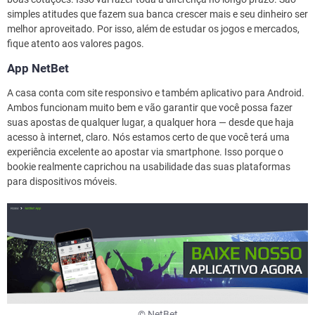
simples atitudes que fazem sua banca crescer mais e seu dinheiro ser
melhor aproveitado. Por isso, além de estudar os jogos e mercados,
fique atento aos valores pagos.
App NetBet
A casa conta com site responsivo e também aplicativo para Android.
Ambos funcionam muito bem e vão garantir que você possa fazer
suas apostas de qualquer lugar, a qualquer hora — desde que haja
acesso à internet, claro. Nós estamos certo de que você terá uma
experiência excelente ao apostar via smartphone. Isso porque o
bookie realmente caprichou na usabilidade das suas plataformas
para dispositivos móveis.
© NetBet