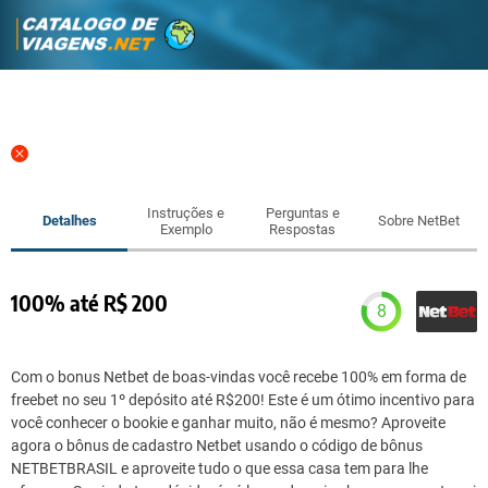
Bonus NetBet
Infelizmente este bônus não está disponível em sua região!
Encontre outras ofertas em nossa página de comparações!
Instruções e
Perguntas e
Detalhes
Sobre NetBet
Exemplo
Respostas
100% até R$ 200
8
Com o bonus Netbet de boas-vindas você recebe 100% em forma de
freebet no seu 1º depósito até R$200! Este é um ótimo incentivo para
você conhecer o bookie e ganhar muito, não é mesmo? Aproveite
agora o bônus de cadastro Netbet usando o código de bônus
NETBETBRASIL e aproveite tudo o que essa casa tem para lhe