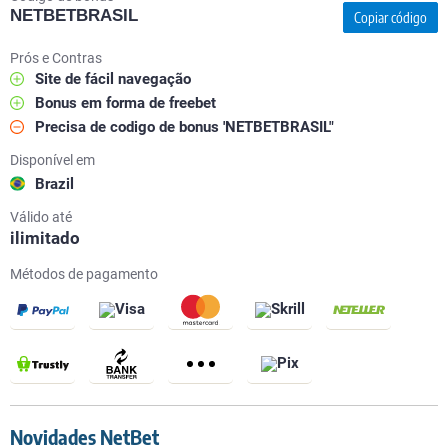
Copiar código
Prós e Contras
Site de fácil navegação
Bonus em forma de freebet
Precisa de codigo de bonus 'NETBETBRASIL"
Disponível em
Brazil
Válido até
ilimitado
Métodos de pagamento
Novidades NetBet