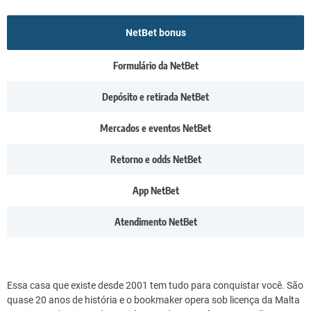
NetBet bonus
Formulário da NetBet
Depósito e retirada NetBet
Mercados e eventos NetBet
Retorno e odds NetBet
App NetBet
Atendimento NetBet
Essa casa que existe desde 2001 tem tudo para conquistar você. São
quase 20 anos de história e o bookmaker opera sob licença da Malta