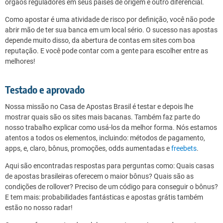
órgãos reguladores em seus países de origem é outro diferencial.
Como apostar é uma atividade de risco por definição, você não pode
abrir mão de ter sua banca em um local sério. O sucesso nas apostas
depende muito disso, da abertura de contas em sites com boa
reputação. E você pode contar com a gente para escolher entre as
melhores!
Testado e aprovado
Nossa missão no Casa de Apostas Brasil é testar e depois lhe
mostrar quais são os sites mais bacanas. Também faz parte do
nosso trabalho explicar como usá-los da melhor forma. Nós estamos
atentos a todos os elementos, incluindo: métodos de pagamento,
apps, e, claro, bônus, promoções, odds aumentadas e
freebets
.
Aqui são encontradas respostas para perguntas como: Quais casas
de apostas brasileiras oferecem o maior bônus? Quais são as
condições de rollover? Preciso de um código para conseguir o bônus?
E tem mais: probabilidades fantásticas e apostas grátis também
estão no nosso radar!