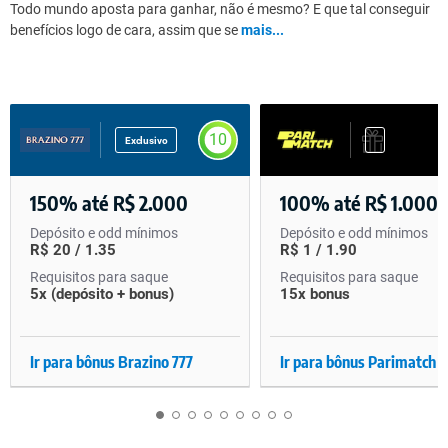
Todo mundo aposta para ganhar, não é mesmo? E que tal conseguir
benefícios logo de cara, assim que se
mais...
10
Exclusivo
150% até R$ 2.000
100% até R$ 1.000
Depósito e odd mínimos
Depósito e odd mínimos
R$ 20 / 1.35
R$ 1 / 1.90
Requisitos para saque
Requisitos para saque
5x (depósito + bonus)
15x bonus
Ir para bônus Brazino 777
Ir para bônus Parimatch