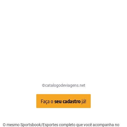
©catalogodeviagens.net
Faça o
seu cadastro
já!
O mesmo Sportsbook/Esportes completo que você acompanha no