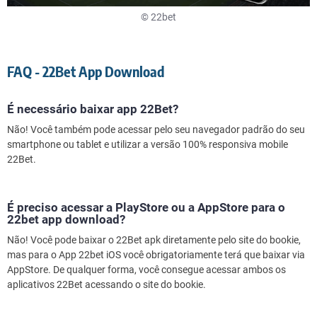
© 22bet
FAQ - 22Bet App Download
É necessário baixar app 22Bet?
Não! Você também pode acessar pelo seu navegador padrão do seu
smartphone ou tablet e utilizar a versão 100% responsiva mobile
22Bet.
É preciso acessar a PlayStore ou a AppStore para o
22bet app download?
Não! Você pode baixar o 22Bet apk diretamente pelo site do bookie,
mas para o App 22bet iOS você obrigatoriamente terá que baixar via
AppStore. De qualquer forma, você consegue acessar ambos os
aplicativos 22Bet acessando o site do bookie.