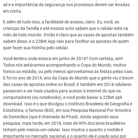
ali e a importância da segurança nos processos devem ser levadas
em conta.
E além de tudo isso, a facilidade de acesso, claro. Eu, você, as
crianças da família e até nossos avós sabem que o celular está na
mão de todo mundo. Então é claro que as casas de apostas também
sabem disso, e o 22Bet App veio para facilitar as apostas de quem
quer fazer sua fezinha pelo celular.
Você lembra onde estava em junho de 2014? Com certeza, sim!
Todos nós estávamos acompanhando a Copa do Mundo, muitos
fomos ao estádio, ou pelo menos aproveitamos as festas pelas ruas.
E foi no ano de 2014, ano da Copa do Mundo que a gente viu o boom
das casas de apostas online no Brasil. E também em 2014 celulares
passaram a ser mais usados para acesso à internet do que os
computadores (ou notebooks), e você pode baixar a 22Bet apk
download. Isso é o que divulgou o Instituto Brasileira de Geografia e
Estatística, o famoso IBGE, em sua Pesquisa Nacional Por Amostra
de Domicílios (que é chamada de Pnad). Ainda segundo essa
pesquisa, mais tarde, em 2018, mais de 90% dos lares brasileiros
tinham pelo menos um celular. Isso mostra o quanto o mobile é
importante no mercado nacional, e o quanto ele é usado aqui por