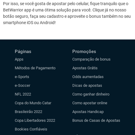
Por isso, se você gosta de apostar pelo celular, fique tranquilo que o
BetWarrior app é uma ótima solução para você. Clique já no nosso
botão seguro, faça seu cadastro e aproveite o bonus também no seu
smartphone iOS ou Android!
Páginas
Promoções
Apps
Comparação de bonus
Métodos de Pagamento
Apostas Grátis
e-Sports
Odds aumentadas
e-Soccer
Dicas de apostas
NFL 2022
Como ganhar dinheiro
Copa do Mundo Catar
Como apostar online
Brasileirão 2022
Apostas Handicap
Copa Libertadores 2022
Bonus de Casas de Apostas
Bookies Confiáveis