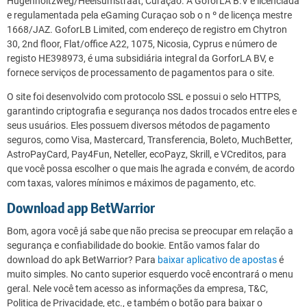
Hugenholtzweg/Heelsumstraat, Curaçao. A GoforLA B.V é licenciada
e regulamentada pela eGaming Curaçao sob o n º de licença mestre
1668/JAZ. GoforLB Limited, com endereço de registro em Chytron
30, 2nd floor, Flat/office A22, 1075, Nicosia, Cyprus e número de
registo HE398973, é uma subsidiária integral da GorforLA BV, e
fornece serviços de processamento de pagamentos para o site.
O site foi desenvolvido com protocolo SSL e possui o selo HTTPS,
garantindo criptografia e segurança nos dados trocados entre eles e
seus usuários. Eles possuem diversos métodos de pagamento
seguros, como Visa, Mastercard, Transferencia, Boleto, MuchBetter,
AstroPayCard, Pay4Fun, Neteller, ecoPayz, Skrill, e VCreditos, para
que você possa escolher o que mais lhe agrada e convém, de acordo
com taxas, valores mínimos e máximos de pagamento, etc.
Download app BetWarrior
Bom, agora você já sabe que não precisa se preocupar em relação a
segurança e confiabilidade do bookie. Então vamos falar do
download do apk BetWarrior? Para
baixar aplicativo de apostas
é
muito simples. No canto superior esquerdo você encontrará o menu
geral. Nele você tem acesso as informações da empresa, T&C,
Politica de Privacidade, etc., e também o botão para baixar o