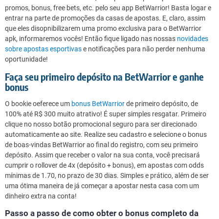
promos, bonus, free bets, etc. pelo seu app BetWarrior! Basta logar e
entrar na parte de promoções da casas de apostas. E, claro, assim
que eles disopnibilizarem uma promo exclusiva para o BetWarrior
apk, informaremos vocês! Então fique ligado nas nossas
novidades
sobre apostas esportivas
e notificações para não perder nenhuma
oportunidade!
Faça seu primeiro depósito na BetWarrior e ganhe
bonus
O bookie oeferece um
bonus BetWarrior
de primeiro depósito, de
100% até R$ 300 muito atrativo! É super simples resgatar. Primeiro
clique no nosso botão promocional seguro para ser direcionado
automaticamente ao site. Realize seu cadastro e selecione o bonus
de boas-vindas BetWarrior ao final do registro, com seu primeiro
depósito. Assim que receber o valor na sua conta, você precisará
cumprir o rollover de 4x (depósito + bonus), em apostas com odds
mínimas de 1.70, no prazo de 30 dias. Simples e prático, além de ser
uma ótima maneira de já começar a apostar nesta casa com um
dinheiro extra na conta!
Passo a passo de como obter o bonus completo da