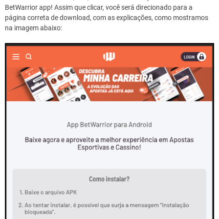
BetWarrior app! Assim que clicar, você será direcionado para a
página correta de download, com as explicações, como mostramos
na imagem abaixo: