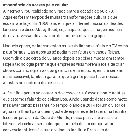
Importância do acesso pelo celular
A internet virou realidade na virada entre a década de 60 e 70.
Aqueles foram tempos de muitas transformações culturais que
ecoam até hoje. Em 1969, ano em que a internet nascia, os Beatles
lançavam o disco Abbey Road, cuja capa é aquela imagem icônica
deles atravessando a rua que deu nome à obra do grupo.
Naquela época, os lançamentos musicais tinham o rádio e a TV como
plataformas. E as apostas só podiam ser feitas em casas físicas.
Quem diria que cerca de 50 anos depois as coisas mudariam tanto!
Hoje a tecnologia permite que empresas vislumbrem a ideia de criar
shows com hologramas dos garotos de Liverpool e, em um cenário
mais acessível, também garante que a gente possa fazer nossas
apostas no conforto do nosso lar.
Aliás, não apenas no conforto do nosso lar. E é esse o ponto aqui, já
que estamos falando de aplicativos. Ainda usando datas como mote,
mas avançando bastante no tempo, o ano de 2014 foi um divisor de
águas no Brasil para quem gosta de esportes e de fazer uma fezinha.
Isso porque além da Copa do Mundo, nosso país viu o acesso à
internet via celular ser maior que por meio de um computador
convencional. Isso é o que divulgou o Instituto Brasileira de