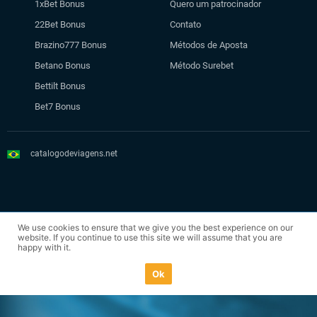
1xBet Bonus
Quero um patrocinador
22Bet Bonus
Contato
Brazino777 Bonus
Métodos de Aposta
Betano Bonus
Método Surebet
Bettilt Bonus
Bet7 Bonus
catalogodeviagens.net
© 2023 catalogodeviagens.net
We use cookies to ensure that we give you the best experience on our
website. If you continue to use this site we will assume that you are
happy with it.
Termos e condições referentes às casas de apostas se aplicam.
Ok
Maiores de 18 anos I jogo responsável: gamblingtherapy.org.