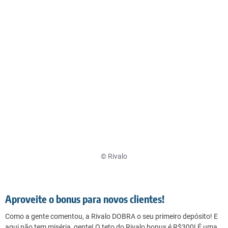
© Rivalo
Aproveite o bonus para novos clientes!
Como a gente comentou, a Rivalo DOBRA o seu primeiro depósito! E
aqui não tem miséria, gente! O teto do Rivalo bonus é R$300! É uma