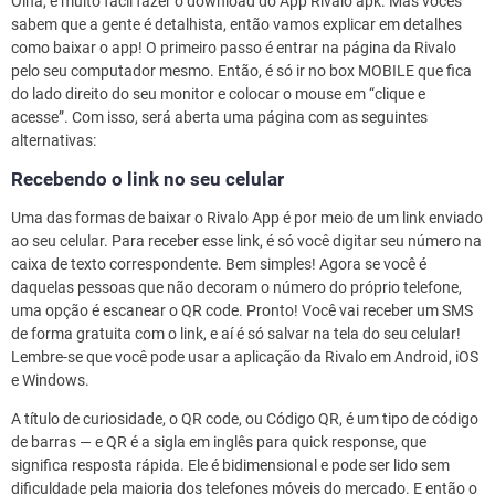
Olha, é muito fácil fazer o download do App Rivalo apk. Mas vocês
sabem que a gente é detalhista, então vamos explicar em detalhes
como baixar o app! O primeiro passo é entrar na página da Rivalo
pelo seu computador mesmo. Então, é só ir no box MOBILE que fica
do lado direito do seu monitor e colocar o mouse em “clique e
acesse”. Com isso, será aberta uma página com as seguintes
alternativas:
Recebendo o link no seu celular
Uma das formas de baixar o Rivalo App é por meio de um link enviado
ao seu celular. Para receber esse link, é só você digitar seu número na
caixa de texto correspondente. Bem simples! Agora se você é
daquelas pessoas que não decoram o número do próprio telefone,
uma opção é escanear o QR code. Pronto! Você vai receber um SMS
de forma gratuita com o link, e aí é só salvar na tela do seu celular!
Lembre-se que você pode usar a aplicação da Rivalo em Android, iOS
e Windows.
A título de curiosidade, o QR code, ou Código QR, é um tipo de código
de barras — e QR é a sigla em inglês para quick response, que
significa resposta rápida. Ele é bidimensional e pode ser lido sem
dificuldade pela maioria dos telefones móveis do mercado. E então o