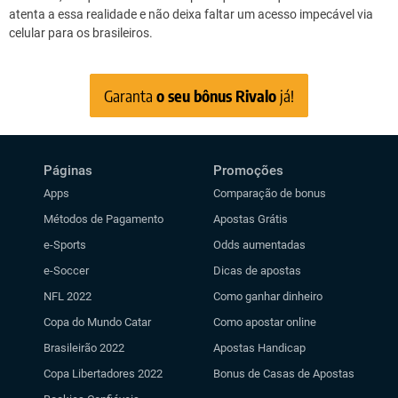
atenta a essa realidade e não deixa faltar um acesso impecável via
celular para os brasileiros.
Garanta
o seu bônus Rivalo
já!
Páginas
Promoções
Apps
Comparação de bonus
Métodos de Pagamento
Apostas Grátis
e-Sports
Odds aumentadas
e-Soccer
Dicas de apostas
NFL 2022
Como ganhar dinheiro
Copa do Mundo Catar
Como apostar online
Brasileirão 2022
Apostas Handicap
Copa Libertadores 2022
Bonus de Casas de Apostas