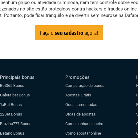
 nenhum grupo ou atividade criminosa, nem tem controle sobre vo
enados no site estão protegidos contra hackers e fraudes online e
. Portanto, pode ficar tranquilo e se divertir sem neurose na Dafabe
Faça o
seu cadastro
agora!
Principais bonus
Promoções
Bet365 Bonus
Comparação de bonus
Galera.bet Bonus
Apostas Grátis
I
1xBet Bonus
Odds aumentadas
P
22Bet Bonus
Dicas de apostas
Brazino777 Bonus
Como ganhar dinheiro
Betano Bonus
Como apostar online