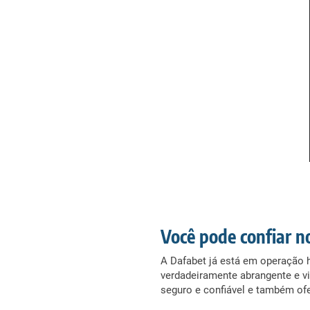
Você pode confiar n
A Dafabet já está em operação h
verdadeiramente abrangente e v
seguro e confiável e também of