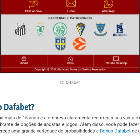
© Dafabet
o Dafabet?
á mais de 15 anos e a empresa claramente recorreu à sua vasta ex
ibrante de opções de apostas e jogos. Além disso, você pode fazer
erece uma grande variedade de probabilidades e
Bonus Dafabet
de a