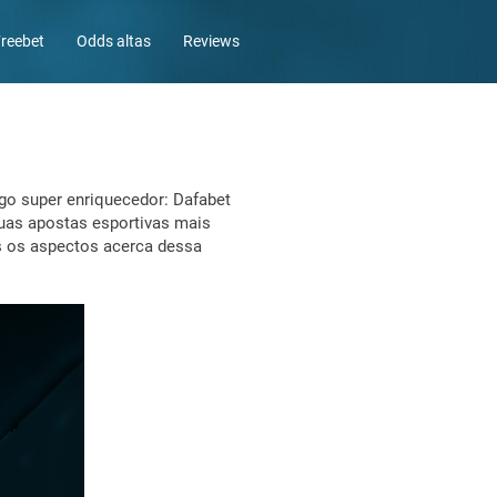
reebet
Odds altas
Reviews
go super enriquecedor: Dafabet
uas apostas esportivas mais
os os aspectos acerca dessa