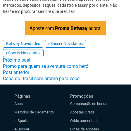
mercados, depósitos, saques, cadastro e assim por diante. Não
hesite em procurar sempre que precisar!
Aposte com
Promo Betway
agora!
Betway Novidades
eSoccer Novidades
eSports Novidades
Próximo post
Promo para quem se aventura como herói!
Post anterior
Copa do Brasil com promo para você!
Páginas
Promoções
Apps
Comparação de bonus
Métodos de Pagamento
Apostas Grátis
e-Sports
Odds aumentadas
e-Soccer
Dicas de apostas