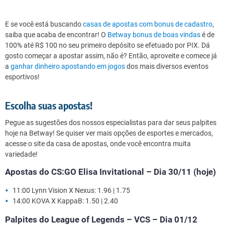
E se você está buscando
casas de apostas com bonus de cadastro
,
saiba que acaba de encontrar! O
Betway bonus de boas vindas
é de
100% até R$ 100 no seu primeiro depósito se efetuado por PIX. Dá
gosto começar a apostar assim, não é? Então, aproveite e comece já
a
ganhar dinheiro apostando em jogos
dos mais diversos eventos
esportivos!
Escolha suas apostas!
Pegue as sugestões dos nossos especialistas para dar seus palpites
hoje na Betway! Se quiser ver mais opções de esportes e mercados,
acesse o site da casa de apostas, onde você encontra muita
variedade!
Apostas do CS:GO Elisa Invitational – Dia 30/11 (hoje)
11:00 Lynn Vision X Nexus: 1.96 | 1.75
14:00 KOVA X KappaB: 1.50 | 2.40
Palpites do League of Legends – VCS – Dia 01/12