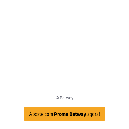
© Betway
Aposte com
Promo Betway
agora!