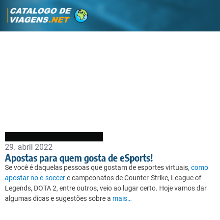
29. abril 2022
Apostas para quem gosta de eSports!
Se você é daquelas pessoas que gostam de esportes virtuais,
como
apostar no e-soccer
e campeonatos de Counter-Strike, League of
Legends, DOTA 2, entre outros, veio ao lugar certo. Hoje vamos dar
algumas dicas e sugestões sobre a
mais…