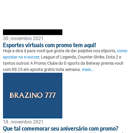
30. novembro 2021
Esportes virtuais com promo tem aqui!
Hoje a dica é para você que gosta de dar palpites nos eSports,
como
apostar no e-soccer
, League of Legends, Counter-Strike, Dota 2 e
tantos outros! A Promo Clube do E-sports da Betway premia você
com R$ 25 em aposta grátis toda semana.
mais…
18. novembro 2021
Que tal comemorar seu aniversário com promo?