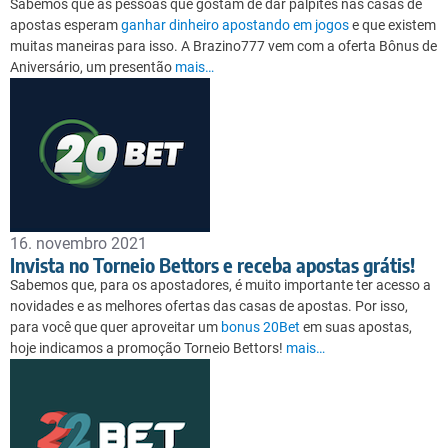
Sabemos que as pessoas que gostam de dar palpites nas casas de
apostas esperam
ganhar dinheiro apostando em jogos
e que existem
muitas maneiras para isso. A Brazino777 vem com a oferta Bônus de
Aniversário, um presentão
mais…
16. novembro 2021
Invista no Torneio Bettors e receba apostas grátis!
Sabemos que, para os apostadores, é muito importante ter acesso a
novidades e as melhores ofertas das casas de apostas. Por isso,
para você que quer aproveitar um
bonus 20Bet
em suas apostas,
hoje indicamos a promoção Torneio Bettors!
mais…