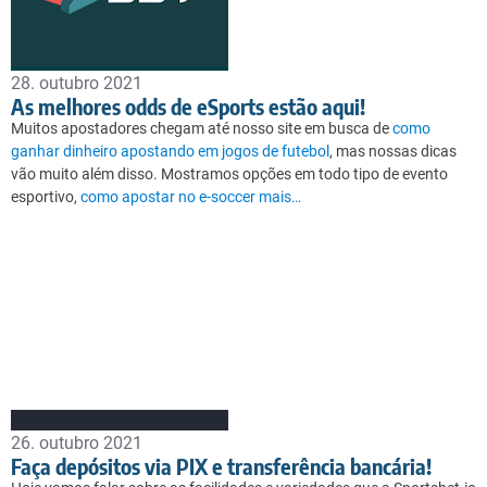
28. outubro 2021
As melhores odds de eSports estão aqui!
Muitos apostadores chegam até nosso site em busca de
como
ganhar dinheiro apostando em jogos de futebol
, mas nossas dicas
vão muito além disso. Mostramos opções em todo tipo de evento
esportivo,
como apostar no e-soccer
mais…
26. outubro 2021
Faça depósitos via PIX e transferência bancária!